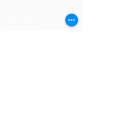
Hier kannst du dich und deinen beruflichen
Werdegang vorstellen.
Mitglied SVBM
anerkannt von den
meisten Krankenkassen
Clematis Gesundheitspraxis
Angela Minder
Med. Masseurin EFA
Stationsstrasse 14
8907 Wettswil
M
079 572 95 16