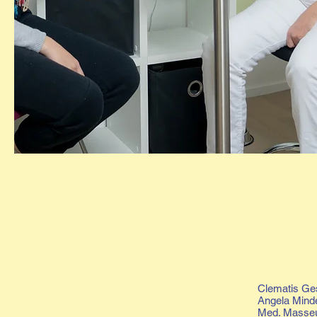
Clematis Ge
Angela Mind
Med. Masseu