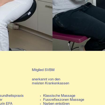
Mitglied SVBM
anerkannt von den
meisten Krankenkassen
sundheitspraxis
Klassische Massage
er
Fussreflexzonen Massage
rin EFA
Narben entstören